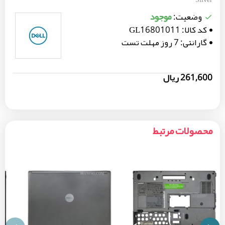
موجود
وضعیت:
کد کالا:
GL16801011
گارانتی:
7 روز مهلت تست
261,600 ریال
محصولات مرتبط