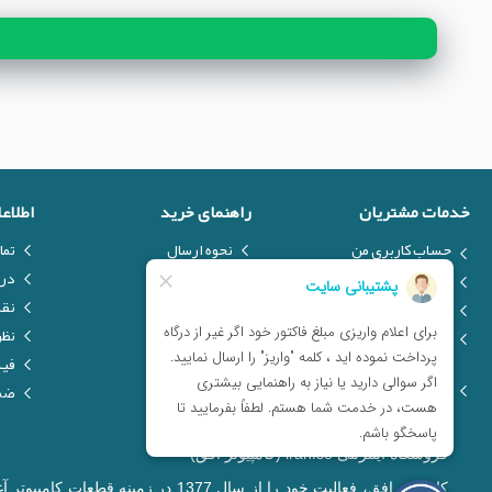
خدمات مشتریان
راهنمای خرید
اطلاع
حساب کاربری من
نحوه ارسال
تما
ارسال فایل
نحوه پرداخت
درب
درخواست کالا
تولیدکنندگان
نق
فرم انتقادات و پیشنهادات
فروش ویژه
نظر
مشتریان
فیل
مراکز خدمات پس از فروش
ضما
فروشگاه اینترنتی iranfso (کامپیوتر افق)
کامپیوتر افق، فعالیت خود را از س