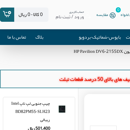
0
حساب کاربری
0 کالا - 0 ریال
خواه
مقایسه
ورود / ثبت نام
ات
بایوس-شماتیک-بردویو
بلاگ
تماس با ما
ای بالای 50 درصد قطعات تبلت
چیپ جنوبی لپ تاپ Intel
BD82PM55-SLH23
ریبالی
501,400 ریال