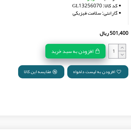
کد کالا:
GL13256070
گارانتی:
سلامت فیزیکی
501,400 ریال
افزودن به سبد خرید
افزودن به لیست دلخواه
مقایسه این کالا