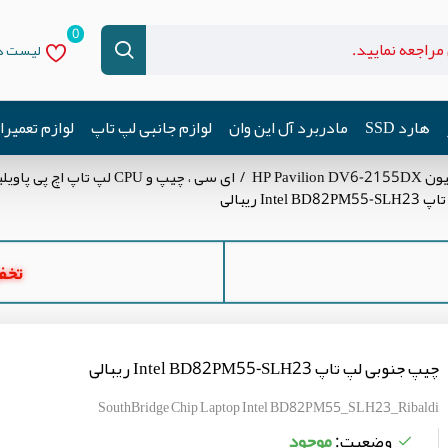
0
لیست دل
هارد SSD
مادربرد آل این وان
لوازم جانبی لپ تاپ
لوازم تعمیر
HP Pavi
ای سی ، چیپ و CPU لپ تاپ اچ پی پاویلیون HP Pavilion DV6-2155DX
Int ریبالی
تخفیف ه
چیپ جنوبی لپ تاپ Intel BD82PM55-SLH23 ریبالی
SouthBridge Chip Laptop Intel BD82PM55_SLH23_Ribaldi
موجود
وضعیت: