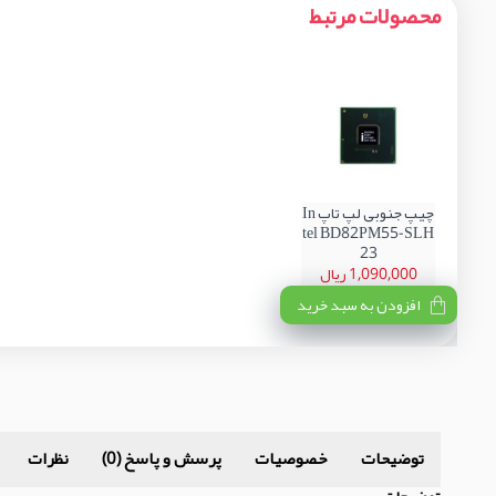
محصولات مرتبط
چیپ جنوبی لپ تاپ In
tel BD82PM55-SLH
23
1,090,000 ریال
افزودن به سبد خرید
توضیحات
خصوصیات
پرسش و پاسخ (0)
نظرات
توضیحات