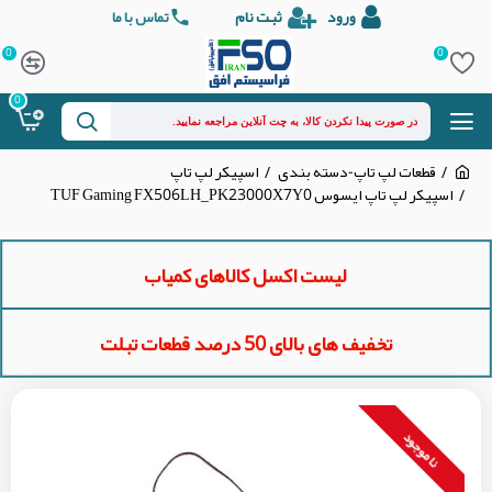
ورود
ثبت نام
تماس با ما
0
0
0
قطعات لپ تاپ-دسته بندی
اسپیکر لپ تاپ
اسپیکر لپ تاپ ایسوس TUF Gaming FX506LH_PK23000X7Y0
لیست اکسل کالاهای کمیاب
تخفیف های بالای 50 درصد قطعات تبلت
نا موجود