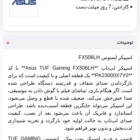
گارانتی:
7 روز مهلت تست
توضیحات
اسپیکر ایسوس FX506LH
اسپیکر لپ‌تاپ **Asus TUF Gaming FX506LH** با کد
**PK23000X7Y0** یک قطعه اصلی و با کیفیت است که برای
بازگرداندن صدای شفاف و قدرتمند دستگاه طراحی شده
است. اگر هنگام بازی، تماشای فیلم یا گوش دادن به موسیقی،
صدا خش‌خش می‌کند، ضعیف شده یا قطع و وصل می‌شود،
این اسپیکر می‌تواند جایگزین قطعه آسیب‌دیده باشد. طراحی
استاندارد و فابریک آن باعث می‌شود بعد از نصب، کیفیت
صدای لپ‌تاپ به حالت اولیه خود بازگردد و تجربه شنیداری
لذت‌بخش و بدون نویز فراهم شود.
قیمت و خرید اسپیکر نوت بوک ایسوس TUF GAMING