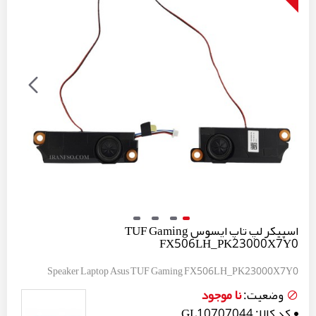
اسپیکر لپ تاپ ایسوس TUF Gaming
FX506LH_PK23000X7Y0
Speaker Laptop Asus TUF Gaming FX506LH_PK23000X7Y0
نا موجود
وضعیت:
کد کالا:
GL10707044