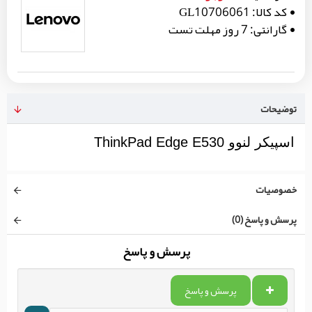
کد کالا:
GL10706061
گارانتی:
7 روز مهلت تست
توضیحات
اسپیکر لنوو ThinkPad Edge E530
خصوصیات
پرسش و پاسخ (0)
پرسش و پاسخ
پرسش و پاسخ