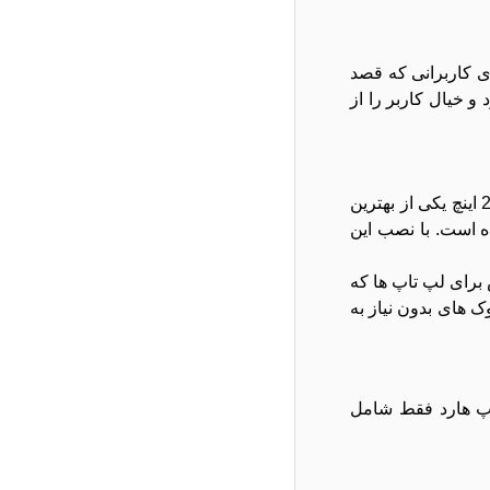
یژه برای کاربرانی که قصد
 و خیال کاربر را از
اگر به ‌دنبال یک SSD قابل ‌اعتماد ، سریع و مقرون‌ به‌ صرفه هستید ، هارد SSD اینتل 480 گیگابایت با رابط SATA و فرم ‌فکتور 2.5 اینچ یکی از بهترین
ه است. با نصب این
 برای لپ ‌تاپ‌ ها که
اپ ‌ها و نوت بوک های بدون نیاز به
مپ هارد فقط شامل