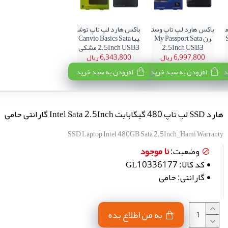
باکس هارد لپ تاپ وست
باکس هارد لپ تاپ توش
S
رن My Passport Sata
یبا Canvio Basics Sata
2.5Inch USB3
2.5Inch USB3 مشکی
6,997,800 ریال
6,343,800 ریال
د
افزودن به سبد خرید
افزودن به سبد خرید
هارد SSD لپ تاپ 480 گیگابایت Intel Sata 2.5Inch گارانتی حامی
SSD Laptop Intel 480GB Sata 2.5Inch_Hami Warranty
نا موجود
وضعیت:
کد کالا:
GL10336177
گارانتی:
حامی
به من اطلاع بده