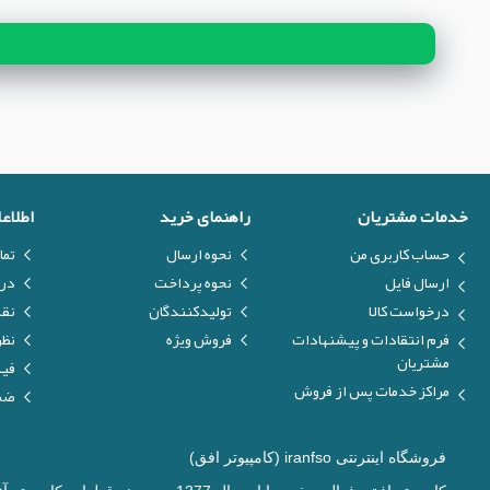
خدمات مشتریان
راهنمای خرید
اطلاع
حساب کاربری من
نحوه ارسال
تما
ارسال فایل
نحوه پرداخت
درب
درخواست کالا
تولیدکنندگان
نق
فرم انتقادات و پیشنهادات
فروش ویژه
نظر
مشتریان
فیل
مراکز خدمات پس از فروش
ضما
فروشگاه اینترنتی iranfso (کامپیوتر افق)