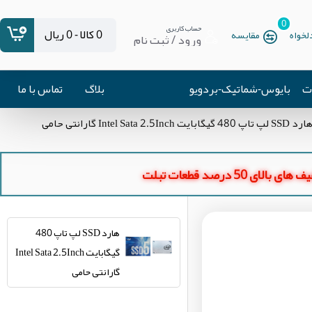
0
حساب کاربری
0 کالا - 0 ریال
خواه
مقایسه
ورود / ثبت نام
ات
بایوس-شماتیک-بردویو
بلاگ
تماس با ما
رد SSD لپ تاپ 480 گیگابایت Intel Sata 2.5Inch گارانتی حامی
ای بالای 50 درصد قطعات تبلت
هارد SSD لپ تاپ 480
گیگابایت Intel Sata 2.5Inch
گارانتی حامی