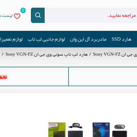
0
لیست دل
هارد SSD
مادربرد آل این وان
لوازم جانبی لپ تاپ
لوازم تعمیر
Sony VGN-F
هارد لپ تاپ سونی وی جی ان Sony VGN-FZ
ها
تخفیف ه