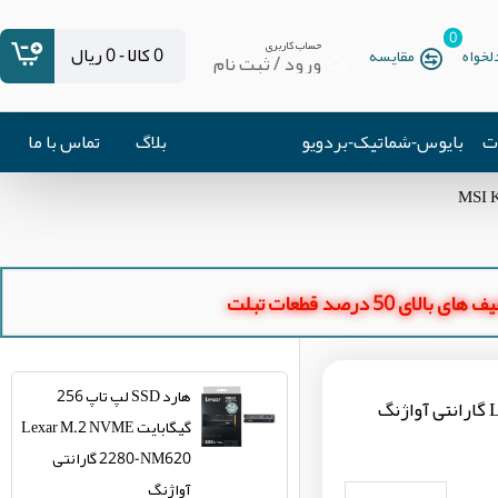
0
حساب کاربری
0 کالا - 0 ریال
خواه
مقایسه
ورود / ثبت نام
ات
بایوس-شماتیک-بردویو
بلاگ
تماس با ما
ای بالای 50 درصد قطعات تبلت
هارد SSD لپ تاپ 256
گیگابایت Lexar M.2 NVME
2280-NM620 گارانتی
آواژنگ