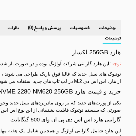
توضیحات
خصوصیات
پرسش و پاسخ (0)
نظرات
توضیحات
هارد 256GB لکسار
توجه
: این هارد گارانتی شرکت آواژنگ بوده و در صورت باز ش
از هارد اس اس دی M.2 در لب تاب های جدید استفاده می شود.
خرید و قیمت هارد SSD Lexar M.2 NVME 2280-NM620 256GB گارانتی آواژنگ
صورتی که سیستم نوتبوک قابلیت پشتیبانی از این نوع اس اس دی
گارانتی هارد اس اس دی پی ان وای 500 گیگابایت
این هارد شامل گارانتی آواژنگ و همچنین شامل یک هفته 