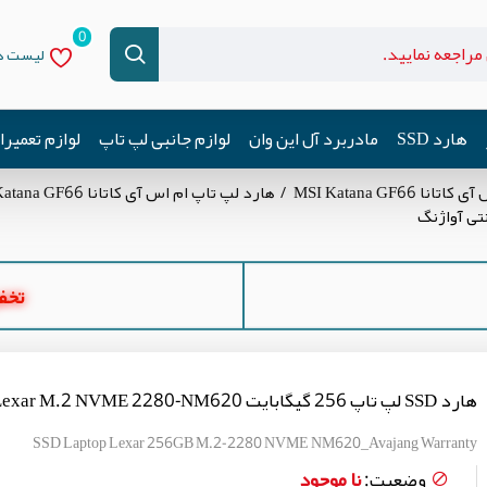
0
لیست دل
هارد SSD
مادربرد آل این وان
لوازم جانبی لپ تاپ
لوازم تعمیر
MSI Katana GF66
هارد لپ تاپ ام اس آی کاتانا MSI Katana GF66
تخفیف ه
هارد SSD لپ تاپ 256 گیگابایت Lexar M.2 NVME 2280-NM620 گارانتی آواژنگ
SSD Laptop Lexar 256GB M.2-2280 NVME NM620_Avajang Warranty
نا موجود
وضعیت: