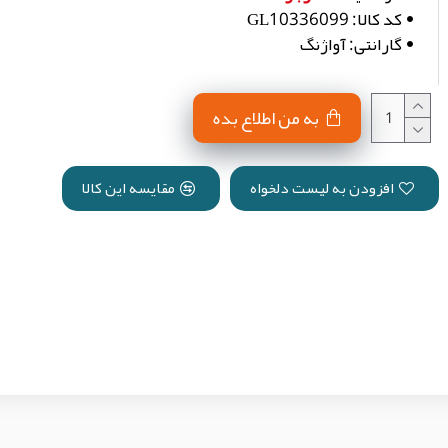
کد کالا:
GL10336099
گارانتی:
آواژنگ
به من اطلاع بده
افزودن به لیست دلخواه
مقایسه این کالا