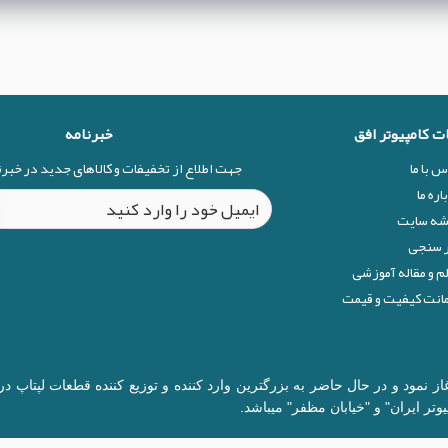
ات کامپیوتر افق
خبرنامه
س با ما
جهت اطلاع از تخفیفات و کالاهای جدید در خبر
اره ما
شه سایت
 سنجی
م و مقاله آموزشی
نت کیفیت و قیمت
ال 1377 در زمینه قطعات کامپیوتر آغاز نمود و در حال حاضر به بزرگترین وارد کننده و توزیع 
وتر ایران" و "خیابان مظفر" میباشد.