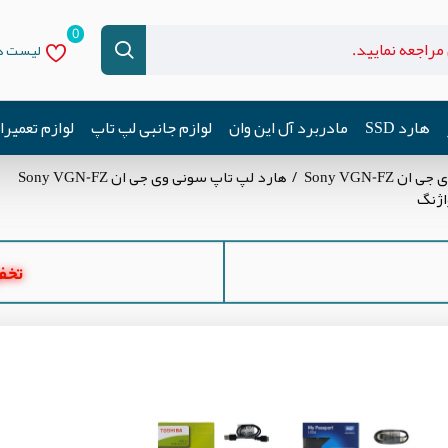
0
لیست دل
هارد SSD
مادربرد آل این وان
لوازم جانبی لپ تاپ
لوازم تعمیر
Sony VGN-F
هارد لپ تاپ سونی وی جی ان Sony VGN-FZ
تخفیف ه