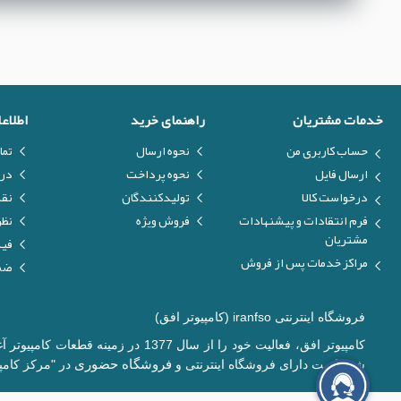
خدمات مشتریان
راهنمای خرید
اطلاع
حساب کاربری من
نحوه ارسال
تما
ارسال فایل
نحوه پرداخت
درب
درخواست کالا
تولیدکنندگان
نق
فرم انتقادات و پیشنهادات
فروش ویژه
نظر
مشتریان
فیل
مراکز خدمات پس از فروش
ضما
فروشگاه اینترنتی iranfso (کامپیوتر افق)
کامپیوتر افق، فعالیت خود را از س
فروشگاه حضوری
شده است دارای فروشگاه اینترنتی و
در "مرکز کامپی