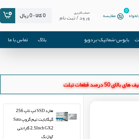
0
حساب کاربری
0 کالا - 0 ریال
خواه
مقایسه
ورود / ثبت نام
ات
بایوس-شماتیک-بردویو
بلاگ
تماس با ما
ای بالای 50 درصد قطعات تبلت
هارد SSD لپ تاپ 256
گیگابایت تیم گروپ Sata
2.5Inch GX2 گارانتی
آواژنگ