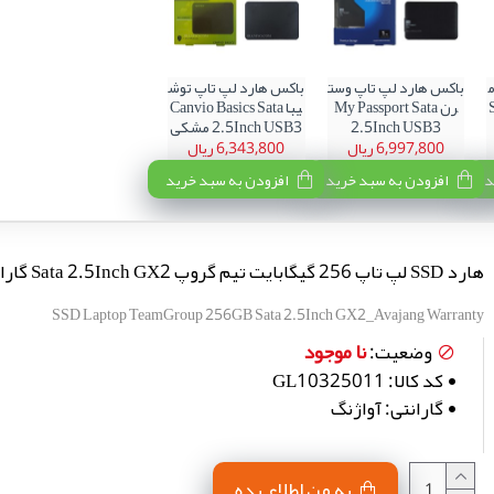
باکس هارد لپ تاپ وست
باکس هارد لپ تاپ توش
S
رن My Passport Sata
یبا Canvio Basics Sata
2.5Inch USB3
2.5Inch USB3 مشکی
6,997,800 ریال
6,343,800 ریال
د
افزودن به سبد خرید
افزودن به سبد خرید
هارد SSD لپ تاپ 256 گیگابایت تیم گروپ Sata 2.5Inch GX2 گارانتی آواژنگ
SSD Laptop TeamGroup 256GB Sata 2.5Inch GX2_Avajang Warranty
نا موجود
وضعیت:
کد کالا:
GL10325011
گارانتی:
آواژنگ
به من اطلاع بده