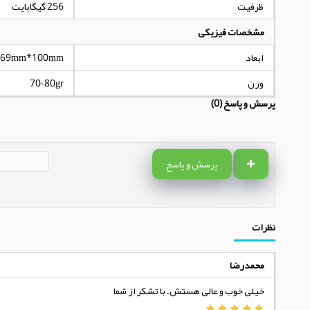
ظرفیت
256 گیگابایت
مشخصات فیزیکی
ابعاد
69mm*100mm
وزن
70-80gr
پرسش و پاسخ (0)
پرسش و پاسخ
نظرات
محمدرضا
خیلی خوب و عالی هستش. با تشکر از شما