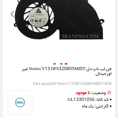
فن لپ تاپ دل Vostro V13 DFS320805MI0T غیر
اورجینال
Fan Laptop Dell Vostro V13 DFS320805MI0T OEM
نا موجود
وضعیت:
کد کالا:
GL13301056
گارانتی:
یک ماه