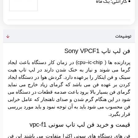
گارانتی:
یک ماه
توضیحات
فن لپ تاپ Sony VPCF1
پردازنده ها ( cpu–ic-chip) در زمان کار دستگاه باعث ایجاد
گرما می شوند و نیاز به خنک شدن دارند در لپ تاپ هیت
سینک و فن اینکار را برعهده دارد. گردش هوا در دستگاه ایجاد
کردن بر عهده فن می باشد که گرمای زیاد خارج می نماید
گرمای فن بسیار بالا برود باعث صدمه قطعات در دستگاه می
شود در این هنگام گرم شدن و صدای ناهنجار که عامل خرابی
فن محسوب می شود باید به آن توجه نمود و باید مورد بررسی
قرار بگیرد.
قیمت و خرید فن لپ تاپ سونی vpc-f1
فن های دستگاه های سونی اکثرا متفاوت می باشند این فن