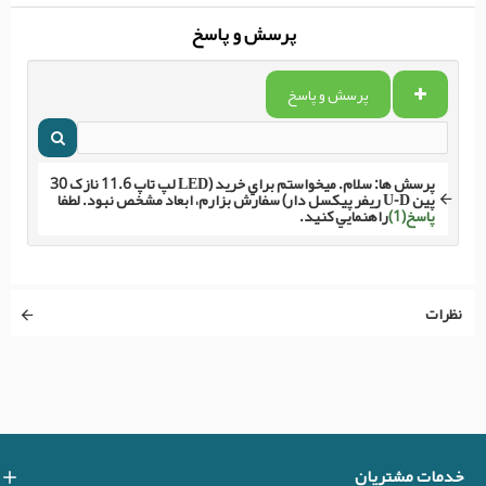
پرسش و پاسخ
پرسش و پاسخ
پرسش ها:
سلام. ميخواستم براي خريد (LED لپ تاپ 11.6 نازک 30
پین U-D ریفر پیکسل دار) سفارش بزارم، ابعاد مشخص نبود. لطفا
پاسخ(1)
راهنمايي کنيد.
نظرات
خدمات مشتریان