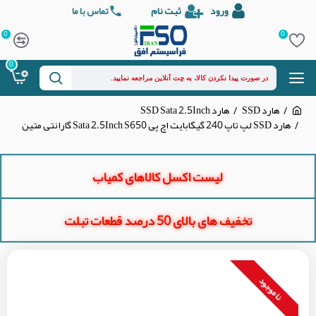
ورود
ثبت نام
تماس با ما
0
0
0
هارد SSD
هارد SSD Sata 2.5Inch
هارد SSD لپ تاپ 240 گیگابایت اچ پی Sata 2.5Inch S650 گارانتی متین
لیست اکسل کالاهای کمیاب
تخفیف های بالای 50 درصد قطعات تبلت
نا موجود