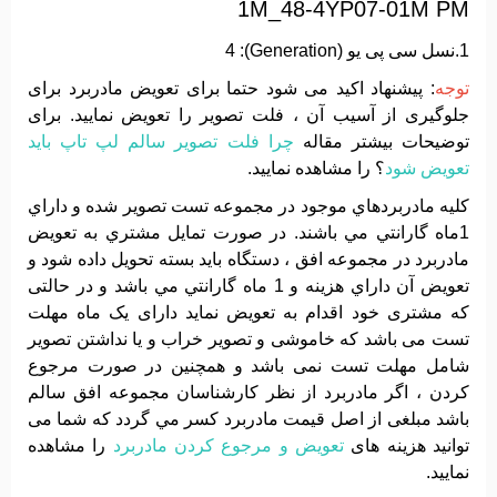
1M_48-4YP07-01M PM
1.نسل سی پی یو (Generation): 4
توجه
: پیشنهاد اکید می شود حتما برای تعویض مادربرد برای
جلوگیری از آسیب آن ، فلت تصویر را تعویض نمایید. برای
توضیحات بیشتر مقاله
چرا فلت تصویر سالم لپ تاپ باید
تعویض شود
؟ را مشاهده نمایید.
کليه مادربردهاي موجود در مجموعه تست تصوير شده و داراي
1ماه گارانتي مي باشند. در صورت تمايل مشتري به تعويض
مادربرد در مجموعه افق ، دستگاه بايد بسته تحويل داده شود و
تعويض آن داراي هزينه و 1 ماه گارانتي مي باشد و در حالتی
که مشتری خود اقدام به تعویض نماید دارای یک ماه مهلت
تست می باشد که خاموشی و تصویر خراب و یا نداشتن تصویر
شامل مهلت تست نمی باشد و همچنین در صورت مرجوع
کردن ، اگر مادربرد از نظر کارشناسان مجموعه افق سالم
باشد مبلغی از اصل قیمت مادربرد کسر مي گردد که شما می
توانید هزینه های
تعویض و مرجوع کردن مادربرد
را مشاهده
نمایید.