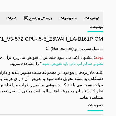
توضیحات
خصوصیات
پرسش و پاسخ (0)
نظرات
توضیحات
5-571_V3-572 CPU-I5-5_Z5WAH_LA-B161P GM
1.نسل سی پی یو (Generation): 5
توجه
: پیشنهاد اکید می شود حتما برای تعویض مادربرد برای 
تصویر سالم لپ تاپ باید تعویض شود
؟ را مشاهده نمایید.
مهلت تست می باشد که خاموشی و تصویر خراب و یا نداشتن 
نظر کارشناسان مجموعه افق سالم باشد مبلغی از اصل قیمت 
مشاهده نمایید.
خصوصیات