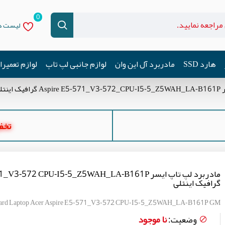
0
لیست دل
هارد SSD
مادربرد آل این وان
لوازم جانبی لپ تاپ
لوازم تعمیر
ینتلی
تخفیف ه
مادربرد لپ تاپ ایسر 3-572 CPU-I5-5_Z5WAH_LA-B161P
گرافیک اینتلی
ard Laptop Acer Aspire E5-571_V3-572 CPU-I5-5_Z5WAH_LA-B161P GM
نا موجود
وضعیت: