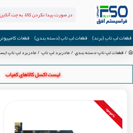
قطعات لپ تاپ (برند)
قطعات لپ تاپ (دسته بندی)
قطعات کامپیوتر
قطعات لپ تاپ-دسته بندی
مادربرد لپ تاپ
مادربرد لپ تاپ ایسر Aspire E5-571_V3-572_CPU-I5-5_Z5WAH_LA-B161P گرافیک ا
لیست اکسل کالاهای کمیاب
نا موجود