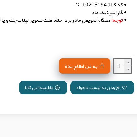
کد کالا:
GL10205194
گارانتی:
یک ماه
توجه:
هنگام تعویض مادربرد، حتما فلت تصویر لپتاپ چک و یا
به من اطلاع بده
افزودن به لیست دلخواه
مقایسه این کالا