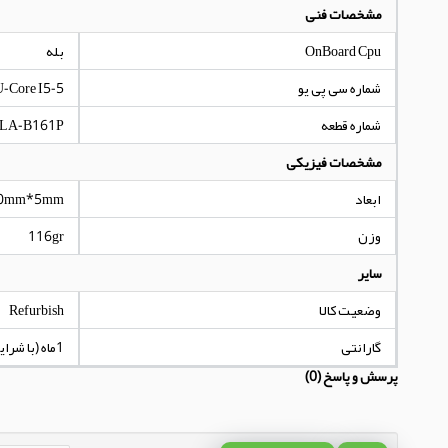
مشخصات فنی
OnBoard Cpu
بله
شماره سی پی یو
-Core I5-5
شماره قطعه
LA-B161P
مشخصات فیزیکی
ابعاد
0mm*5mm
وزن
116gr
سایر
وضعیت کالا
Refurbish
گارانتی
1ماه (با شرایط مندرج در توضیحات کالا)
پرسش و پاسخ (0)