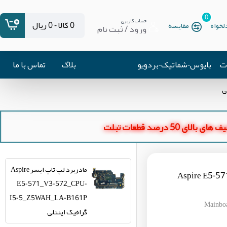
0
حساب کاربری
0 کالا - 0 ریال
خواه
مقایسه
ورود / ثبت نام
ات
بایوس-شماتیک-بردویو
بلاگ
تماس با ما
ای بالای 50 درصد قطعات تبلت
مادربرد لپ تاپ ایسر Aspire
Aspire E5-571_V
E5-571_V3-572_CPU-
I5-5_Z5WAH_LA-B161P
Mainbo
گرافیک اینتلی