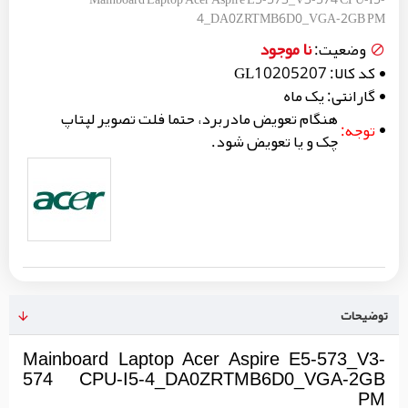
4_DA0ZRTMB6D0_VGA-2GB PM
نا موجود
وضعیت:
کد کالا:
GL10205207
گارانتی:
یک ماه
هنگام تعویض مادربرد، حتما فلت تصویر لپتاپ
توجه:
چک و یا تعویض شود.
توضیحات
Mainboard Laptop Acer Aspire E5-573_V3-
574 CPU-I5-4_DA0ZRTMB6D0_VGA-2GB
PM