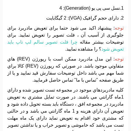
1.نسل سی پی یو (Generation): 4
2. دارای حجم گرافیک (VGA): 2 گیگابایت
توجه
: پیشنهاد اکید می شود حتما برای تعویض مادربرد برای
جلوگیری از آسیب آن ، فلت تصویر را تعویض نمایید. برای
توضیحات بیشتر مقاله
چرا فلت تصویر سالم لپ تاپ باید
تعویض شود
؟ را مشاهده نمایید.
توجه
: اين مدل مادربرد ممکن است با ريورژن (REV) هاي
متفاوتي موجود باشد. در صورتي که ريورژن (REV) کالا براي
شما مهم مي باشد داخل توضيحات سفارش قيد نماييد و يا از
طريق صفحه "تماس با ما" تماس حاصل فرماييد.
کليه مادربردهاي موجود در مجموعه تست تصوير شده و داراي
1ماه گارانتي مي باشند. در صورت تمايل مشتري به تعويض
مادربرد در مجموعه افق ، دستگاه بايد بسته تحويل داده شود و
تعويض آن داراي هزينه و 1 ماه گارانتي مي باشد و در حالتی
که مشتری خود اقدام به تعویض نماید دارای یک ماه مهلت
تست می باشد که خاموشی و تصویر خراب و یا نداشتن تصویر