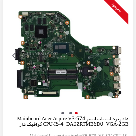
نا موجود
مادربرد لپ تاپ ایسر Mainboard Acer Aspire V3-574
CPU-I5-4_DA0ZRTMB6D0_VGA-2GB گرافیک دار
Mainboard Laptop Acer Aspire E5-573_V3-574 CPU-I5-