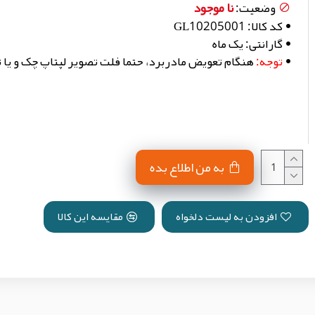
نا موجود
وضعیت:
کد کالا:
GL10205001
گارانتی:
یک ماه
توجه:
هنگام تعویض مادربرد، حتما فلت تصویر لپتاپ چک و یا
فیل
لپ 
به من اطلاع بده
افزودن به لیست دلخواه
مقایسه این کالا