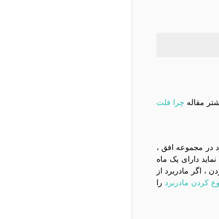
شتر مقاله
چرا فلت
تعويض مادربرد در مجموعه افق ،
ام به تعویض نماید دارای یک ماه
، اگر مادربرد از
ع کردن مادربرد
را