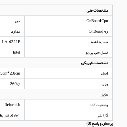
مشخصات فنی
OnBoard Cpu
خیر
رم OnBoard
ندارد
شماره قطعه
LA-4221P
نسل سی پی یو
Intel
مشخصات فیزیکی
ابعاد
.5cm*2.8cm
وزن
260gr
سایر
وضعیت کالا
Refurbish
گارانتی
1ماه (با شرایط مندرج در توضیحات کالا)
پرسش و پاسخ (0)