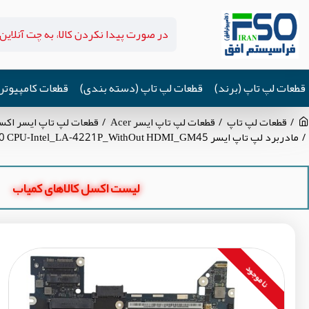
قطعات لپ تاپ (برند)
قطعات لپ تاپ (دسته بندی)
قطعات کامپیوتر
قطعات لپ تاپ
قطعات لپ تاپ ایسر Acer
قطعات لپ تاپ ایسر اکستنسا ensa 4230
مادربرد لپ تاپ ایسر Extensa 4230-4630 CPU-Intel_LA-4221P_WithOut HDMI_GM45 گرافیک اینتلی
لیست اکسل کالاهای کمیاب
نا موجود