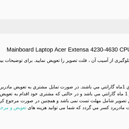
Mainboard Laptop Acer Extensa 4230-4630 
جلوگیری از آسیب آن ، فلت تصویر را تعویض نمایید. برای توضیحات بی
کليه مادربردهاي موجود در مجموعه تست تصوير شده و داراي 1ماه گارانتي مي باشند. در صورت تمايل مشتري به 
دستگاه بايد بسته تحويل داده شود و تعويض آن داراي هزينه و 1 ماه گارانتي مي باشد و در حالتی که مشتری خود اقد
تصویر شامل مهلت تست نمی باشد و همچنین در صورت مرجوع کردن 
مادربرد کسر مي گردد که شما می توانید هزینه های
تعویض و مرجو