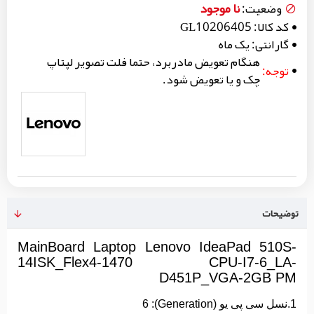
نا موجود
وضعیت:
کد کالا:
GL10206405
گارانتی:
یک ماه
هنگام تعویض مادربرد، حتما فلت تصویر لپتاپ
توجه:
چک و یا تعویض شود.
توضیحات
MainBoard Laptop Lenovo IdeaPad 510S-
14ISK_Flex4-1470 CPU-I7-6_LA-
D451P_VGA-2GB PM
1.نسل سی پی یو (Generation): 6