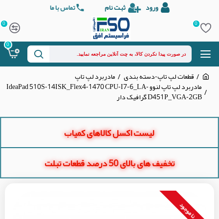
ورود
ثبت نام
تماس با ما
0
0
0
قطعات لپ تاپ-دسته بندی
مادربرد لپ تاپ
مادربرد لپ تاپ لنوو IdeaPad 510S-14ISK_Flex4-1470 CPU-I7-6_LA-
D451P_VGA-2GB گرافیک دار
لیست اکسل کالاهای کمیاب
تخفیف های بالای 50 درصد قطعات تبلت
نا موجود