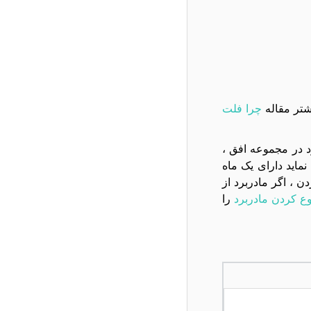
شتر مقاله
چرا فلت
تعويض مادربرد در مجموعه افق ،
ام به تعویض نماید دارای یک ماه
، اگر مادربرد از
ع کردن مادربرد
را