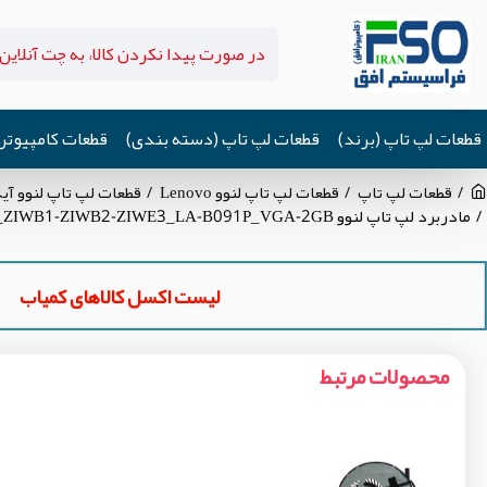
قطعات لپ تاپ (برند)
قطعات لپ تاپ (دسته بندی)
قطعات کامپیوتر
قطعات لپ تاپ
قطعات لپ تاپ لنوو Lenovo
قطعات لپ تاپ لنوو آیدیاپد eaPad B50-70
مادربرد لپ تاپ لنوو IdeaPad B50-70_IP305 CPU-I3-4005U_ZIWB1-ZIWB2-ZIWE3_LA-B091P_VGA-2GB گرافیک دار
لیست اکسل کالاهای کمیاب
محصولات مرتبط