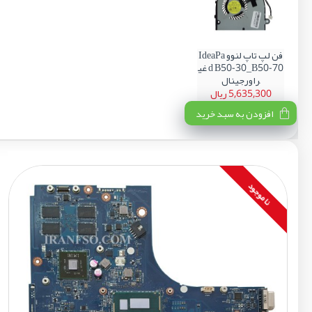
فن لپ تاپ لنوو IdeaPa
d B50-30_B50-70 غی
راورجینال
5,635,300 ریال
افزودن به سبد خرید
نا موجود