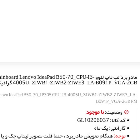
مادربرد لپ تاپ لنوو inboard Lenovo IdeaPad B50-70_CPU-I3
4005U_ZIWB1-ZIWB2-ZIWE3_LA-B091P_VGA-2GB گرافیک دار
Lenovo IdeaPad B50-70_IP305 CPU-I3-4005U_ZIWB1-ZIWB2-ZIWE3_LA-
B091P_VGA-2GB PM
نا موجود
وضعیت:
کد کالا:
GL10206037
گارانتی:
یک ماه
توجه:
هنگام تعویض مادربرد ، حتما فلت تصویر لپتاپ چک و یا