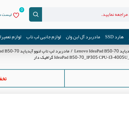
0
لیست دل
هارد SSD
مادربرد آل این وان
لوازم جانبی لپ تاپ
لوازم تعمیر
Lenovo Id
مادربرد لپ تاپ لنوو آیدیاپد Lenovo IdeaPad B50-70
تخفیف ه