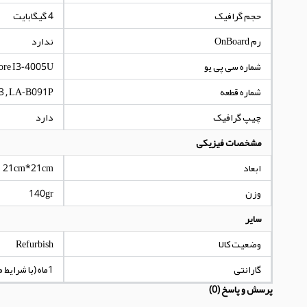
حجم گرافیک
4 گیگابایت
رم OnBoard
ندارد
شماره سی پی یو
re I3-4005U
شماره قطعه
3 , LA-B091P
چیپ گرافیک
دارد
مشخصات فیزیکی
ابعاد
21cm*21cm
وزن
140gr
سایر
وضعیت کالا
Refurbish
گارانتی
1ماه (با شرایط مندرج در توضیحات کالا)
پرسش و پاسخ (0)