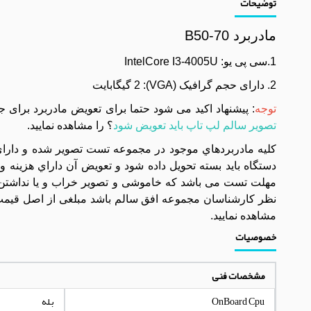
توضیحات
مادربرد B50-70
1.سی پی یو: IntelCore I3-4005U
2. دارای حجم گرافیک (VGA): 2 گیگابایت
توجه
: پیشنهاد اکید می شود حتما برای تعویض مادربرد برای 
تصویر سالم لپ تاپ باید تعویض شود
؟ را مشاهده نمایید.
مهلت تست می باشد که خاموشی و تصویر خراب و یا نداشتن 
نظر کارشناسان مجموعه افق سالم باشد مبلغی از اصل قیمت 
مشاهده نمایید.
خصوصیات
مشخصات فنی
OnBoard Cpu
بله