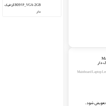
B091P_VGA-2GB گرافیک
دار
Ma-
Mainboard Laptop 
 تعویض شود.