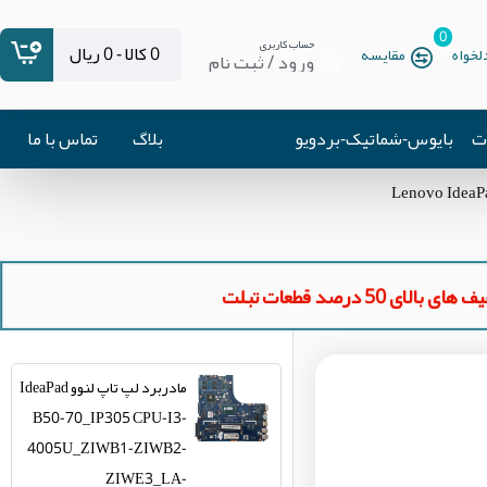
0
حساب کاربری
0 کالا - 0 ریال
خواه
مقایسه
ورود / ثبت نام
ات
بایوس-شماتیک-بردویو
بلاگ
تماس با ما
ای بالای 50 درصد قطعات تبلت
مادربرد لپ تاپ لنوو IdeaPad
B50-70_IP305 CPU-I3-
4005U_ZIWB1-ZIWB2-
ZIWE3_LA-