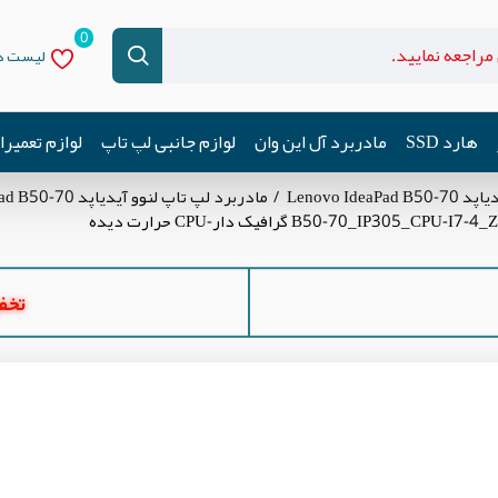
0
لیست دل
هارد SSD
مادربرد آل این وان
لوازم جانبی لپ تاپ
لوازم تعمیر
Lenovo Id
مادربرد لپ تاپ لنوو آیدیاپد Lenovo IdeaPad B50-70
تخفیف ه