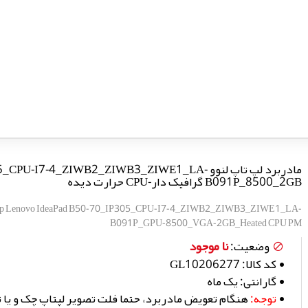
مادربرد لپ تاپ لنوو U-I7-4_ZIWB2_ZIWB3_ZIWE1_LA
B091P_8500_2GB گرافیک دار-CPU حرارت دیده
top Lenovo IdeaPad B50-70_IP305_CPU-I7-4_ZIWB2_ZIWB3_ZIWE1_LA-
B091P_GPU-8500_VGA-2GB_Heated CPU PM
نا موجود
وضعیت:
کد کالا:
GL10206277
گارانتی:
یک ماه
توجه:
هنگام تعویض مادربرد، حتما فلت تصویر لپتاپ چک و یا