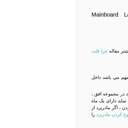
Mainboard L
شتر مقاله
چرا فلت
ود باشد. در صورتي که ريورژن (REV) کالا براي شما مهم مي باشد داخل
تعويض مادربرد در مجموعه افق ،
ام به تعویض نماید دارای یک ماه
، اگر مادربرد از
ع کردن مادربرد
را