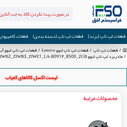
قطعات لپ تاپ (برند)
قطعات لپ تاپ (دسته بندی)
قطعات کامپیوتر
قطعات لپ تاپ
قطعات لپ تاپ لنوو Lenovo
قطعات لپ تاپ لنوو آیدیاپد eaPad B50-70
مادربرد لپ تاپ لنوو B50-70_IP305_CPU-I7-4_ZIWB2_ZIWB3_ZIWE1_LA-B091P_8500_2GB گرافیک دار-CPU حرارت دیده
لیست اکسل کالاهای کمیاب
محصولات مرتبط