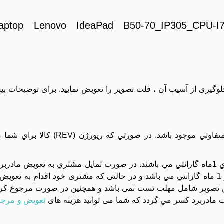
aptop Lenovo IdeaPad B50-70_IP305_CPU-I
جلوگیری از آسیب آن ، فلت تصویر را تعویض نمایید. برای توضیحات بی
: اين مدل مادربرد ممکن است با ريورژن (REV) هاي متفاوتي موج
کليه مادربردهاي موجود در مجموعه تست تصوير شده و داراي 1ماه گارانتي مي باشند. در صورت تمايل مشتري به 
دستگاه بايد بسته تحويل داده شود و تعويض آن داراي هزينه و 1 ماه گارانتي مي باشد و در حالتی که مشتری خود اقد
تصویر شامل مهلت تست نمی باشد و همچنین در صورت مرجوع کردن 
مادربرد کسر مي گردد که شما می توانید هزینه های
تعویض و مرجو