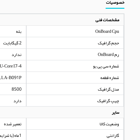
خصوصیات
مشخصات فنی
OnBoard Cpu
بله
حجم گرافیک
2 گیگابایت
رم OnBoard
ندارد
شماره سی پی یو
U-Core I7-4
شماره قطعه
, LA-B091P
مدل گرافیک
8500
چیپ گرافیک
دارد
سایر
وضعیت کالا
تعمیر شده
گارانتی
1ماه (با شرایط مندرج در توضیحات کالا)