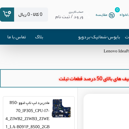
0
حساب کاربری
0 کالا - 0 ریال
خواه
مقایسه
ورود / ثبت نام
ات
بایوس-شماتیک-بردویو
بلاگ
تماس با ما
ای بالای 50 درصد قطعات تبلت
مادربرد لپ تاپ لنوو B50-
70_IP305_CPU-I7-
4_ZIWB2_ZIWB3_ZIWE
1_LA-B091P_8500_2GB