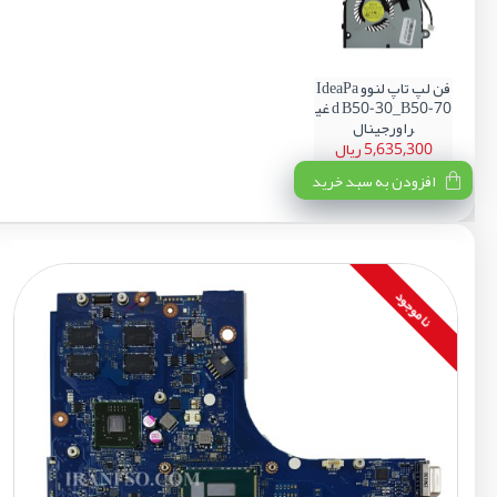
فن لپ تاپ لنوو IdeaPa
d B50-30_B50-70 غی
راورجینال
5,635,300 ریال
افزودن به سبد خرید
نا موجود