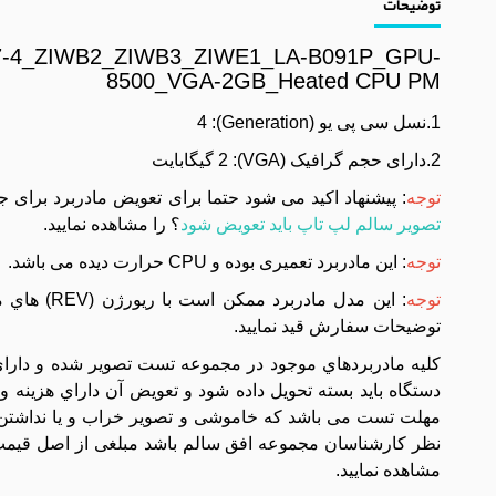
توضیحات
7-4_ZIWB2_ZIWB3_ZIWE1_LA-B091P_GPU-
8500_VGA-2GB_Heated CPU PM
1.نسل سی پی یو (Generation): 4
2.دارای حجم گرافیک (VGA): 2 گیگابایت
توجه
: پیشنهاد اکید می شود حتما برای تعویض مادربرد برای 
تصویر سالم لپ تاپ باید تعویض شود
؟ را مشاهده نمایید.
توجه
: این مادربرد تعمیری بوده و CPU حرارت دیده می باشد.
توجه
توضيحات سفارش قيد نماييد.
مهلت تست می باشد که خاموشی و تصویر خراب و یا نداشتن 
نظر کارشناسان مجموعه افق سالم باشد مبلغی از اصل قیمت 
مشاهده نمایید.