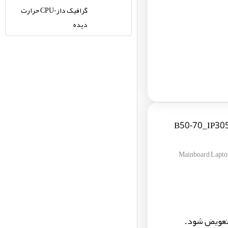
گرافیک دار-CPU حرارت
دیده
B50-70_IP305_CP-
Mainboard Lap
 تعویض شود.