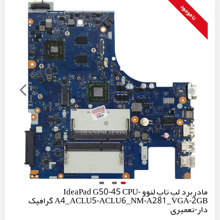
نا موجود
مادربرد لپ تاپ لنوو IdeaPad G50-45 CPU-
A4_ACLU5-ACLU6_NM-A281_VGA-2GB گرافیک
دار-تعمیری