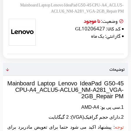
Mainboard Laptop Lenovo IdeaPad G50-45 CPU-A4_ACLU5-
ACLU6_NM-A281_VGA-2GB_Repair PM
نا موجود
وضعیت:
کد کالا:
GL10206427
گارانتی:
یک ماه
توضیحات
Mainboard Laptop Lenovo IdeaPad G50-45
CPU-A4_ACLU5-ACLU6_NM-A281_VGA-
2GB_Repair PM
1.سی پی یو: AMD-A4
2.دارای حجم گرافیک(VGA): 2 گیگابایت
توجه
: پیشنهاد اکید می شود حتما برای تعویض مادربرد برای