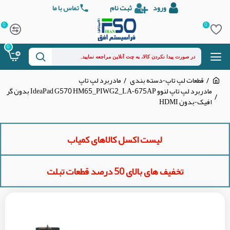
ورود
ثبت نام
تماس با ما
0
0
0
قطعات لپ تاپ-دسته بندی
مادربرد لپ تاپ
مادربرد لپ تاپ لنوو IdeaPad G570 HM65_PIWG2_LA-675AP بدون گر
افیک-بدون HDMI
لیست اکسل کالاهای کمیاب
تخفیف های بالای 50 درصد قطعات تبلت