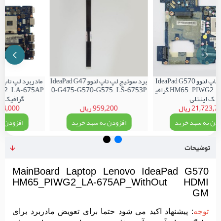
مادربرد لپ تاپ لنوو IdeaPad G570
برد سوئیچ لپ تاپ لنوو IdeaPad G47
HM65_PIWG2_LA-675AP گرافی
0-G475-G570-G575_LS-6753P
ک اینتلی
گرافیک-بدو
21,723,7 ریال
959,200 ریال
4,824,000
ودن به سبد خرید
افزودن به سبد خرید
افزودن ب
توضیحات
MainBoard Laptop Lenovo IdeaPad G570
HM65_PIWG2_LA-675AP_WithOut HDMI
GM
توجه
: پیشنهاد اکید می شود حتما برای تعویض مادربرد برای