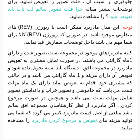
جلوگیری از آسیب آن ، فلت تصویر را تعویض نمایید. برای
توضیحات بیشتر مقاله
چرا فلت تصویر سالم لپ تاپ باید
تعویض شود
؟ را مشاهده نمایید.
توجه
: اين مدل مادربرد ممکن است با ريورژن (REV) هاي
متفاوتي موجود باشد. در صورتي که ريورژن (REV) کالا براي
شما مهم مي باشد داخل توضيحات سفارش قيد نماييد.
کليه مادربردهاي موجود در مجموعه تست تصوير شده و داراي
1ماه گارانتي مي باشند. در صورت تمايل مشتري به تعويض
مادربرد در مجموعه افق ، دستگاه بايد بسته تحويل داده شود و
تعويض آن داراي هزينه و 1 ماه گارانتي مي باشد و در حالتی
که مشتری خود اقدام به تعویض نماید دارای یک ماه مهلت
تست می باشد که خاموشی و تصویر خراب و یا نداشتن تصویر
شامل مهلت تست نمی باشد و همچنین در صورت مرجوع
کردن ، اگر مادربرد از نظر کارشناسان مجموعه افق سالم
باشد مبلغی از اصل قیمت مادربرد کسر مي گردد که شما می
توانید هزینه های
تعویض و مرجوع کردن مادربرد
را مشاهده
نمایید.