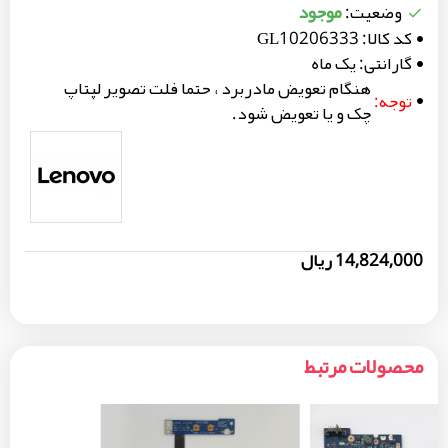
موجود
وضعیت:
کد کالا:
GL10206333
گارانتی:
یک ماه
هنگام تعویض مادربرد ، حتما فلت تصویر لپتاپ
توجه:
چک و یا تعویض شود.
14,824,000 ریال
محصولات مرتبط