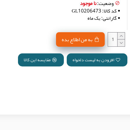
نا موجود
وضعیت:
کد کالا:
GL10206473
گارانتی:
یک ماه
به من اطلاع بده
افزودن به لیست دلخواه
مقایسه این کالا