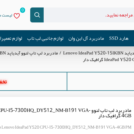
0
لیست دل
هارد SSD
مادربرد آل این وان
لوازم جانبی لپ تاپ
لوازم تعمیر
Lenovo Idea
مادربرد لپ تاپ لنوو آیدیاپد Lenovo IdeaPad Y520-15IKBN
تخفیف ه
مادربرد لپ تاپ لنوو -I5-7300HQ_DY512_NM-B191 VGA
4GB گرافیک دار
top Lenovo IdeaPad Y520 CPU-I5-7300HQ_DY512_NM-B191 VGA-4GB PM