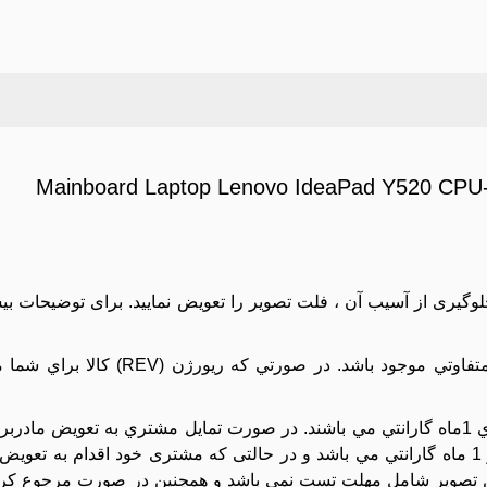
Mainboard Laptop Lenovo IdeaPad Y520 C
جلوگیری از آسیب آن ، فلت تصویر را تعویض نمایید. برای توضیحات بی
: اين مدل مادربرد ممکن است با ريورژن (REV) هاي متفاوتي موج
کليه مادربردهاي موجود در مجموعه تست تصوير شده و داراي 1ماه گارانتي مي باشند. در صورت تمايل مشتري به 
دستگاه بايد بسته تحويل داده شود و تعويض آن داراي هزينه و 1 ماه گارانتي مي باشد و در حالتی که مشتری خود اقد
تصویر شامل مهلت تست نمی باشد و همچنین در صورت مرجوع کردن 