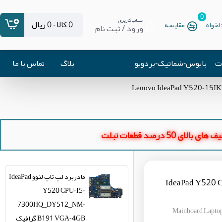
0
حساب کاربری
0 کالا - 0 ریال
خواه
مقایسه
ورود / ثبت نام
ات
بایوس-شماتیک-بردویو
بلاگ
تماس با ما
ای بالای 50 درصد قطعات تبلت
مادربرد لپ تاپ لنوو IdeaPad
IdeaPad Y520 CPU-
Y520 CPU-I5-
7300HQ_DY512_NM-
Mainboard Lap
B191 VGA-4GB گرافیک