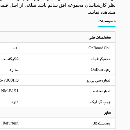
نظر کارشناسان مجموعه افق سالم باشد مبلغی از اصل قیمت 
مشاهده نمایید.
خصوصیات
مشخصات فنی
OnBoard Cpu
بله
حجم گرافیک
4 گیگابایت
رم OnBoard
ندارد
شماره سی پی یو
I5-7300HQ
شماره قطعه
, NM-B191
چیپ گرافیک
دارد
سایر
وضعیت کالا
Refurbish