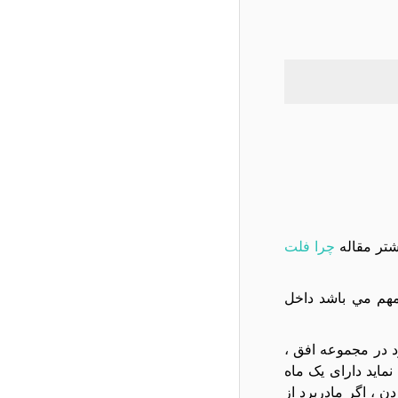
شتر مقاله
چرا فلت
ود باشد. در صورتي که ريورژن (REV) کالا براي شما مهم مي باشد داخل
تعويض مادربرد در مجموعه افق ،
ام به تعویض نماید دارای یک ماه
، اگر مادربرد از