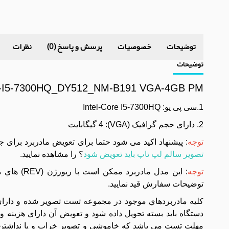
توضیحات
خصوصیات
پرسش و پاسخ (0)
نظرات
توضیحات
PU-I5-7300HQ_DY512_NM-B191 VGA-4GB PM
1.سی پی یو: Intel-Core I5-7300HQ
2. دارای حجم گرافیک (VGA): 4 گیگابایت
توجه
: پیشنهاد اکید می شود حتما برای تعویض مادربرد برای 
تصویر سالم لپ تاپ باید تعویض شود
؟ را مشاهده نمایید.
توجه
توضيحات سفارش قيد نماييد.
مهلت تست می باشد که خاموشی و تصویر خراب و یا نداشتن 