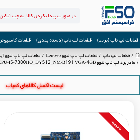
قطعات لپ تاپ (برند)
قطعات لپ تاپ (دسته بندی)
قطعات کامپیوتر
قطعات لپ تاپ
قطعات لپ تاپ لنوو Lenovo
قطعات لپ تاپ لنوو آیدیاپد Pad Y520-15IKBN
مادربرد لپ تاپ لنوو IdeaPad Y520 CPU-I5-7300HQ_DY512_NM-B191 VGA-4GB گرافیک دار
لیست اکسل کالاهای کمیاب
نا موجود