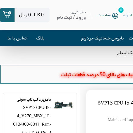
0
حساب کاربری
0 کالا - 0 ریال
خواه
مقایسه
ورود / ثبت نام
ات
بایوس-شماتیک-بردویو
بلاگ
تماس با ما
ای بالای 50 درصد قطعات تبلت
مادربرد لپ تاپ سونی
SVP13 CPU-I5-4_V2-
SVP13 CPU-I5-
4_V270_MBX_1P-
Mainboard L
0134J00-8011_Ram-
8GB گرافیک اینتلی