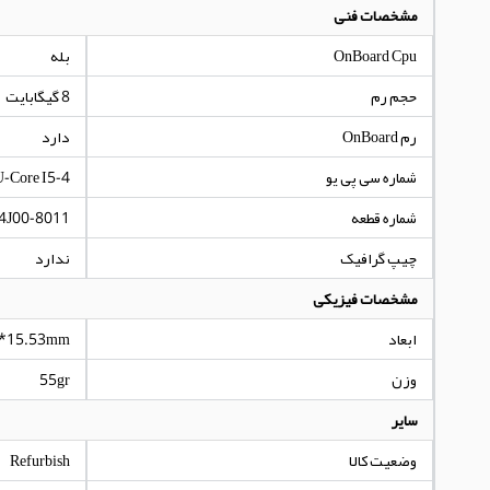
مشخصات فنی
OnBoard Cpu
بله
حجم رم
8 گیگابایت
رم OnBoard
دارد
شماره سی پی یو
-Core I5-4
شماره قطعه
4J00-8011
چیپ گرافیک
ندارد
مشخصات فیزیکی
ابعاد
*15.53mm
وزن
55gr
سایر
وضعیت کالا
Refurbish