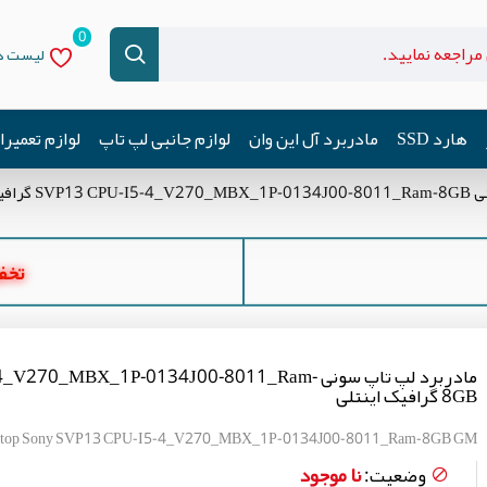
0
لیست دل
هارد SSD
مادربرد آل این وان
لوازم جانبی لپ تاپ
لوازم تعمیر
ک اینتلی
تخفیف ه
مادربرد لپ تاپ سونی 70_MBX_1P-0134J00-8011_Ram
8GB گرافیک اینتلی
aptop Sony SVP13 CPU-I5-4_V270_MBX_1P-0134J00-8011_Ram-8GB GM
نا موجود
وضعیت: