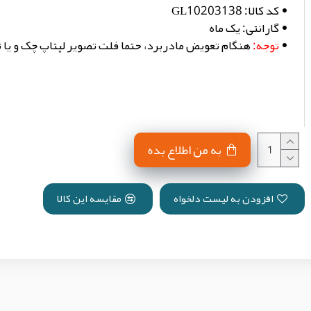
کد کالا:
GL10203138
گارانتی:
یک ماه
توجه:
هنگام تعویض مادربرد، حتما فلت تصویر لپتاپ چک و یا
به من اطلاع بده
افزودن به لیست دلخواه
مقایسه این کالا