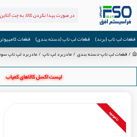
قطعات لپ تاپ (برند)
قطعات لپ تاپ (دسته بندی)
قطعات کامپیوتر
قطعات لپ تاپ-دسته بندی
مادربرد لپ تاپ
مادربرد لپ تاپ سونی SVP13 CPU-I5-4_V270_MBX_1P-0134J00-8011_Ram-8GB گرافی
لیست اکسل کالاهای کمیاب
نا موجود