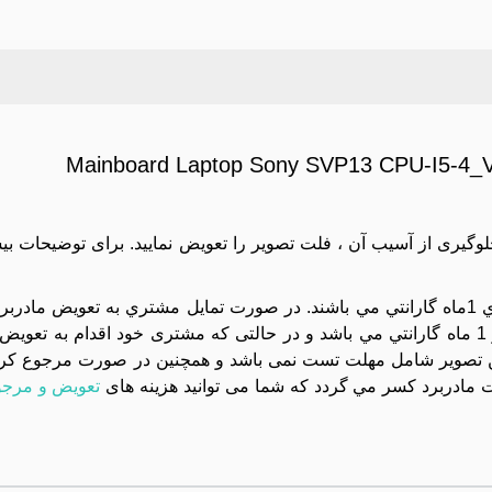
Mainboard Laptop Sony SVP13 CPU-I5-
جلوگیری از آسیب آن ، فلت تصویر را تعویض نمایید. برای توضیحات بی
کليه مادربردهاي موجود در مجموعه تست تصوير شده و داراي 1ماه گارانتي مي باشند. در صورت تمايل مشتري به 
دستگاه بايد بسته تحويل داده شود و تعويض آن داراي هزينه و 1 ماه گارانتي مي باشد و در حالتی که مشتری خود اقد
تصویر شامل مهلت تست نمی باشد و همچنین در صورت مرجوع کردن 
مادربرد کسر مي گردد که شما می توانید هزینه های
تعویض و مرجو