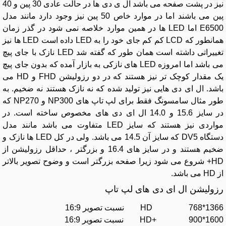
نیز در پشت صفحه می باشد ال ی دی ها در حالت عادی 30 پین و 40
پین می باشند اما در موارد خاص 50 پین نیز وجود دارد مانند مدل
E6500 اما LED ها در همین موارد خلاصه نمی شود در گذر زمان
همانطور که LCD کم کم جای خود را به LED داده است LED ها نیز
تغییراتی داشته است همان طور که گفته شد LED نازک با جای پیچ
می باشد اما امروزه LED های نازکی به بازار آمده که بدون جای پیچ
یک مقدار کوچک تر نیز هستند که در دو رزولیشن FHD و HD می
باشد. ال ای دی هایی نیز تولید شده که نه نازک هستند نه ضخیم. به
طور مثال سامسونگ فقط برای لپ تاپ های NP300 و NP270 که
در سایز 15.6 و 14.0 ال ای دی های مخصوص ساخته است. در
مواردی نیز هستند که سایز LED متفاوت می باشد مانند مدل
دستگاه DV5 که سایز آن 14.5 می باشد. ولی در کل LED ها نازک و
ضخیم هستند و در سایز های 16.4 و بزرگتر ، حداقل رزولیشن از
HD+ شروع می شود زیرا صفحه بزرگتر است و وضوح تصویر بالاتر
از HD می باشد.
رزولیشن ال ای دی های لپ تاپ
1366*768 HD نسبت تصویر 16:9
1600*900 +HD نسبت تصویر 16:9