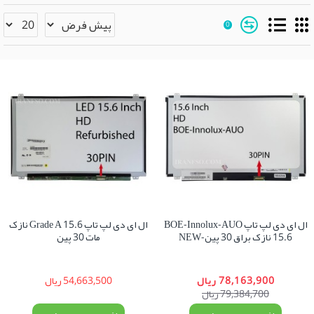
0
ال ای دی لپ تاپ BOE-Innolux-AUO
ال ای دی لپ تاپ 15.6 Grade A نازک
15.6 نازک براق 30 پین-NEW
مات 30 پین
78,163,900 ریال
54,663,500 ریال
79,384,700 ریال