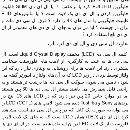
جایگزین FULLHD کرد یا برعکس ؟ آیا ال ای دی SLIM قابلیت
جایگزین کردن با ال ای دی بک لایت است ؟ آیا مانیتورهای FHD
قابلیت جایگزینی با مدل های 4K را دارد ؟ فرق ال سی دی مات و
براق در چیست ؟ آیا می توان به جای ال ای دی های معمولی از ال
ای دی تاچ استفاده کرد ؟
تفاوت ال سی دی و ال ای دی لپ تاپ
کلمه ال سی دی (LCD) مخفف Liquid Crystal Display است. ال
سی دی ها به علت به کارگیری از لامپ های فلورسنت ضخامت
بیشتری دارند این لامپ ها برای روشنایی به ولتاژی نیاز دارد که این
ولتاژ توسط بردی در زیر LCD که به آن های ولتاژ یا اینورتر گفته می
شود ، تامین می شود ، سوکت ال سی دی ها درشت تر هستند و به
راحتی قابل شمارش می باشند بیشتر ال سی دی ها 30 پین هستند
اما در موارد خاص 20 پین نیز دارند که در LCD های 13 اینچ در
برندهای Sony و Toshiba دیده می شود. لامپ های LCD (CCFL) را
می توان به صورت یک کابل که در پایین ال سی دی است مشاهده
کرد. ال ای دی (LED) همان LCD است که به جای بک لایت لامپ
فلورسنت از بک لایت LED در آن استفاده شده است. در ال ای دی ها