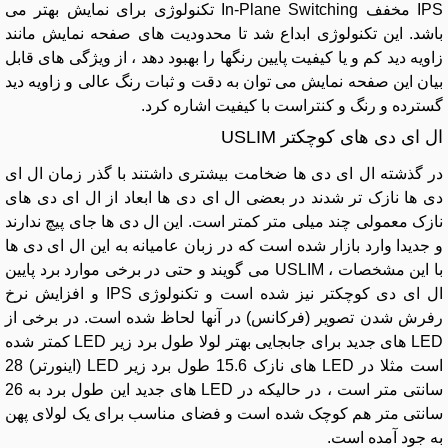
IPS مخفف In-Plane Switching تکنولوژی برای نمایش بهتر می
باشد. این تکنولوژی ابداع شد تا محدودیت های صفحه نمایش مانند
زاویه دید کم و یا کیفیت پایین رنگها را بهبود دهد ، از ویژگی های قابل
بیان این صفحه نمایش می توان به دقت و ثبات رنگ عالی و زاویه دید
گسترده و رنگ و کنتراست با کیفیت اشاره کرد.
ال ای دی های کوچکتر USLIM
در گذشته ال ای دی ها ضخامت بیشتری داشتند با گذر زمان ال ای
دی ها نازک تر شدند در بعضی ال ای دی ها ابعاد از ال ای دی های
نازک معمولی چند میلی متر کمتر است. این ال دی ها جای پیچ ندارند
و جدیدا وارد بازار شده است که در زبان عامیانه به این ال ای دی ها
با این مشخصات ، USLIM می گویند و حتی در برخی موارد برد پایین
ال ای دی کوچکتر نیز شده است و تکنولوژی IPS و افزایش نرخ
رفرش شدن تصویر (فرکانس) در آنها لحاظ شده است. در برخی از
LED های جدید برای جابجایی بهتر لولا طول برد زیر LED کمتر شده
است مثلا در LED های نازک 15.6 طول برد زیر LED (اینورتر) 28
سانتی متر است ، در حالیکه در LED های جدید این طول برد به 26
سانتی متر هم کوچک شده است و فضای مناسب برای یک لولای پهن
به جود آمده است.