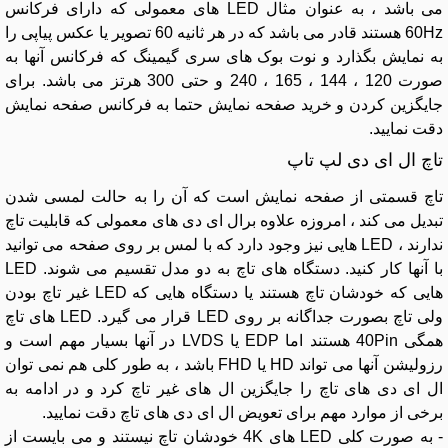
می باشد ، به عنوان مثال LED های معمولی که دارای فرکانس
60Hz هستند قادر می باشد که در هر ثانیه 60 تصویر یا عکس پیاپی را
به نمایش بگذارد و نوت بوک های سری گیمینگ که فرکانس آنها به
صورت 120 ، 144 ، 165 ، 240 و حتی 300 هرتز می باشد. برای
جایگزین کردن و خرید صفحه نمایش حتما به فرکانس صفحه نمایش
دقت نمایید.
تاچ ال ای دی لپ تاپ
تاچ قسمتی از صفحه نمایش است که آن را به حالت لمسی شدن
تبدیل می کند ، امروزه علاوه برال ای دی های معمولی که قابلیت تاچ
ندارند ، LED هایی نیز وجود دارد که با لمس بر روی صفحه می توانید
با آنها کار کنید. دستگاه های تاچ به دو مدل تقسیم می شوند. LED
هایی که خودشان تاچ هستند یا دستگاه هایی که LED غیر تاچ بودن
ولی تاچ بصورت جداگانه بر روی LED قرار می گیرد. LED های تاچ
همگی 40Pin هستند اما EDP یا LVDS در آنها بسیار مهم است و
رزولیشن آنها می تواند HD یا FHD باشد ، به طور کلی هم نمی توان
ال ای دی های تاچ را جایگزین ال های غیر تاچ کرد و در ادامه به
برخی از موارد مهم برای تعویض ال ای دی های تاچ دقت نمایید.
- به صورت کلی LED های 4K خودشان تاچ نیستند و می بایست از