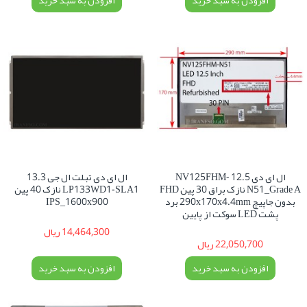
افزودن به سبد خرید
افزودن به سبد خرید
ال ای دی 12.5 NV125FHM-
ال ای دی تبلت ال جی 13.3
N51_Grade A نازک براق 30 پین FHD
LP133WD1-SLA1 نازک 40 پین
بدون جاپیچ 290x170x4.4mm برد
IPS_1600x900
پشت LED سوکت از پایین
14,464,300 ریال
22,050,700 ریال
افزودن به سبد خرید
افزودن به سبد خرید