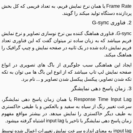
Frame Rate یا همان نرخ نمایش فریم، به تعداد فریمی که کل بخش
پردازنده دستگاه تولید میکند را گویند.
2. فناوری G-sync
G-sync، فناوری هماهنگ کننده بین نرخ نوسازی تصاویر و نرخ نمایش
فریم میباشد که به زبان ساده تر میتوان گفت که این فناوری تعداد
فریم نمایش داده شده در یک ثانیه در صفحه نمایش و چیپ گرافیک را
هماهنگ میکند.
ایجاد این هماهنگی سبب جلوگیری از باگ های تصویری در انواع
صفحه نمایش لپ تاپ میباشد که از انوع این باگ ها می توان به تکه
تکه شدن تصاویر، پیکسل پیکسل شدن تصاویر و ... نام برد.
3. زمان پاسخ دهی نمایشگر
Response Time Input Lag یا همان زمان پاسخ دهی نمایشگر،
سرعت تغییر رنگ از سیاه به سفید و بالعکس و یا طیفی خاکستری
به طیف دیگر خاکستری را نمایش میدهد. در بیشتر مواقع مفهوم
زمان پاسخ دهی نمایشگر با تاخیر یا input lag اشتباه گرفته میشود.
input lag به معنای اندازه سرعت نمایش تغییرات اعمال شده توسط