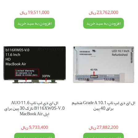
23,762,000 ریال
19,511,000 ریال
افزودن به سبد خرید
افزودن به سبد خرید
ال ای دی لپ تاپ 10.1 Grade A ضخیم
ال ای دی لپ تاپ 11.6 AUO
براق 40 پین
B116XW05-V.0 نازک 30 پین برای
اپل MacBook Air
27,882,200 ریال
5,733,400 ریال