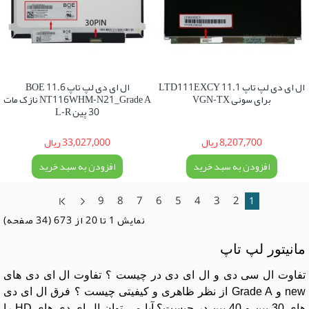
ال ای دی لپ تاپ 11.1 LTD111EXCY
ال ای دی لپ تاپ 11.6 BOE
برای سونی VGN-TX
NT116WHM-N21_Grade A نازک مات
30 پین L-R
8,207,700 ریال
33,027,000 ریال
افزودن به سبد خرید
افزودن به سبد خرید
9
8
7
6
5
4
3
2
1
نمايش 1 تا 20 از 673 (34 صفحه)
مانیتور لپ تاپ
تفاوت ال سی دی و ال ای دی در چیست ؟ تفاوت ال ای دی های
new و Grade A از نظر ظاهری و کیفیتی چیست ؟ فرق ال ای دی
های 30 پین و 40 پین در چیست؟ آیا می توان ال ای دی های HD را