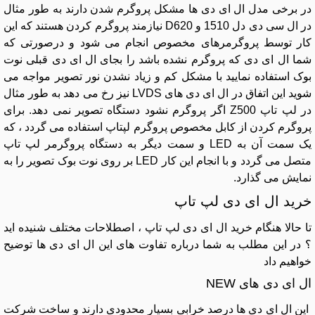
در برخی مدل ال ای دی ها مشکل پروگرم شدن دارند به طور مثال
در ال سی دی دل 1510 و D620 نیازمند پروگرم کردن هستند که این
کار توسط پروگرمرهای مخصوص انجام می شود و درصورتی که
شما ال ای دی که پروگرم نشده باشد را بجای ال ای دی قبلی نوت
بوک استفاده نمایید با مشکل کم و زیاد نشدن نور تصویر مواجه می
شوید این اتفاق در ال ای دی های LVDS نیز رخ می دهد به طور مثال
در لپ تاپ Z500 اگر پروگرم نشود دستگاه تصویر نمی دهد. برای
پروگرم کردن از کابل مخصوص پروگرم لپتاپ استفاده می گردد ، که
یک سمت آن به LED و سمت دیگر به دستگاه پروگرمر لپ تاپ
متصل می گردد و با انجام این کار LED بر روی نوت بوک تصویر را به
نمایش می گذارد.
خرید ال ای دی لپ تاپ
تا حالا هنگام خرید ال ای دی لپ تاپ ، اصطلاحات مختلف شنیده اید
؟ در این مطلب به شما درباره تفاوت های این ال ای دی ها توضیح
خواهیم داد
ال ای دی های NEW
این ال ای دی ها درصد خرابی بسیار محدودی دارند و ساخت شرکت