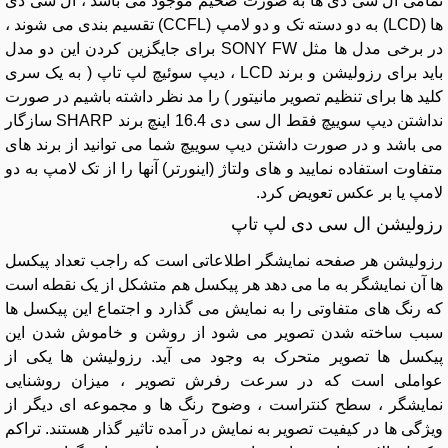
تمامی ال سی دی ها به صورت ضخیم موجود می باشد ، ال سی دی
ها (LCD) به دو دسته تک و دو لامپ (CCFL) تقسیم بندی می شوند ،
در برخی مدل ها مثل SONY FW برای جایگزین کردن این دو مدل
باید برای رزولیشن و برند LCD ، دیپ سوئیچ لپ تاپ ( به یک سری
کلید ها برای تنظیم تصویر مانیتور ) را مد نظر داشته باشیم در صورت
نداشتن دیپ سوییچ فقط ال سی دی 16.4 اینچ برند SHARP سازگار
می باشد و در صورت داشتن دیپ سوییچ شما می توانید از برند های
متفاوت استفاده نمایید و های ولتاژ (اینورتر) آنها را از تک لامپ به دو
لامپ یا بر عکس تعویض کرد.
رزولیشن ال سی دی لپ تاپ
رزولیشن هر صفحه نمایشگر اطلاعاتی است که راجب تعداد پیکسل
ها آن نمایشگر به ما می دهد هر پیکسل هم متشکل از یک نقطه است
که رنگ های متفاوتی را به نمایش می گذارد و اجتماع این پیکسل ها
سبب ساخته شدن تصویر می شود از روشن و خاموش شدن این
پیکسل ها تصویر متحرک به وجود می آید. رزولیشن ها یکی از
عواملی است که در سرعت رفرش تصویر ، میزان روشنایی
نمایشگر ، سطح کنتراست ، وضوح رنگ ها و مجموعه ای دیگر از
ویژگی ها در کیفیت تصویر به نمایش در آمده تاثیر گذار هستند. تراکم