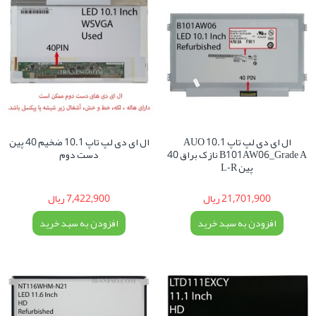
ال ای دی لپ تاپ 10.1 AUO
ال ای دی لپ تاپ 10.1 ضخیم 40 پین
B101AW06_Grade A نازک براق 40
دست دوم
پین L-R
21,701,900 ریال
7,422,900 ریال
افزودن به سبد خرید
افزودن به سبد خرید