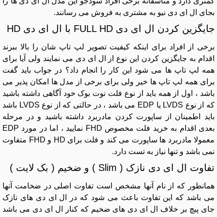
کمتری دارد و متاسفانه برخی افراد سودجو این مدل ال ای دی ها را
بجای ال ای دی نیو به مشتری به فروش می رسانند.
جایگزین کردن ال ای دی FULL HD با ال ای دی HD
برخی از افراد برای اینکه کیفیت تصویر لپ تاپ شان را بالا ببرند
اقدام به جایگزین کردن این نوع از ال ای دی می نمایند ولی آیا برای
همه لپ تاپ ها می شود این کار را انجام داد؟ در جواب باید گفت
برای همه لپ تاپ ها خیر ولی برای برخی از مدل ها امکان پذیر می
باشد ، اول از همه باید از نوع فلت نوت بوک خود آگاهی داشته باشید
که از نوع LVDS یا EDP می باشد ، در حالتی که از نوع LVDS باشد
باید اطمینان از ساپورت کردن مادربرد داشته باشید و در مرحله
بعدی اقدام به خرید فلت مخصوص FHD نمایید ، اما در مورد EDP
معمولا مادربرد ها ساپورت می کند و فلت برای HD و FHD متفاوت
نمی باشد و تنها نیاز به تست دارد.
تفاوت ال ای دی نازک ( Slim ) و ضخیم ( بک لایت )
همانطور که از نام آنها مشخص است تفاوت اصلی در ضخامت آنها
می باشد که این تفاوت باعث می شود که در ال ای دی های نازک
جای پیچ بر خلاف ال ای دی های ضخیم که کنار ال ای دی می باشد