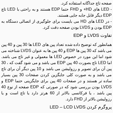
صفحه تاچ جداگانه استفاده کرد.
- LED های HD+ و FHD حتما EDP هستند و به راحتی با LED تاچ
EDP دیگر قابل جابه جایی هستند.
- در LED های HD می بایست برای جلوگیری از اتصالی دستگاه به
EDP بودن و LVDS بودن صفحه دقت کرد.
تفاوت LVDS و EDP
همانطور که توضیح داده شده تعداد پین های LED ها 30 پین و 40 پین
می باشد که 30 پین ها EDP و 40 پین ها به عنوان LVDS شناخته می
شود اما این مورد در خصوص LED ها معمولی و غیر تاچ می باشد.
اما LED تاچ بصورت 40 پین EDP می باشد و می شود گفت که ، 30
پین آن برای تصویر و رزولیشن می باشد و 10 پین دیگر آن برای تاچ
می باشد و به صورت کلی جایگزین کردن صفحات 30 پین بسیار
ساده تر هستند و در صفحات 40 پین برای جایگزینی حتما EDP و
LVDS بودن بررسی شود که در صورتی که EDP صفحه از نوع 40
پین باشد ، یا فرکانسی بالاتر از 60 هرتز دارد یا تاچ است و یا
رزولیشن بالاتر از FHD دارد.
پروگرم کردن LED – LCD LVDS