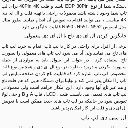
دستگاه شما از نوع EDP 30Pin باشد و فلت 40Pin 4K برای لپ
تاپ شما وجود داشته باشد معمولا به راحتی با تهیه فلت و ال ای دی
4K مناسب ، می توانید اقدام به تعویض آن انجام نمایید. بطور مثال
مدل ایسوس N550 ، N551، N552 قابلیت جایگزینی دارد.
جایگزین کردن ال ای دی تاچ با ال ای دی معمولی
برخی از افراد برای راحتی در کار با لپ تاپ اقدام به خرید لپ تاپ
های تاچ می نمایند ولی آیا می شود لپ تاپ های معمولی را بصورت
تاچ استفاده کرد ، در جواب این سوال باید به مواردی از جمله
ساپورت نکردن مادربرد ، تفاوت در نوع ال ای دی و همچنین نوع فلت
مخصوص لپ تاپ اشاره کرد که قابلیت تاچ کردن صفحه نمایش لپ
تاپ را امکان پذیر نمی کند و نهایتا برای دستگاه هایی که هم فلت تاچ
و هم غیر تاچ آنها وجود دارد ، این امکان فراهم است ولی معمولا در
لپ تاپ های قدیمی می بایست فلت ، LCD ، قاب A و B و حتی لولا
تعویض شود در حالیکه در لپ تاپ های جدید ممکن است با تعویض
ال ای دی و فلت این کار امکان پذیر باشد.
ال سی دی لپ تاپ