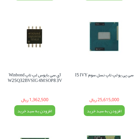
سی پی یو لپ تاپ نسل سوم I5 IVY
آی سی بایوس لپ تاپ Winbond
W25Q32BVSIG 4M SOP8 3V
25,615,000 ریال
1,362,500 ریال
افزودن به سبد خرید
افزودن به سبد خرید