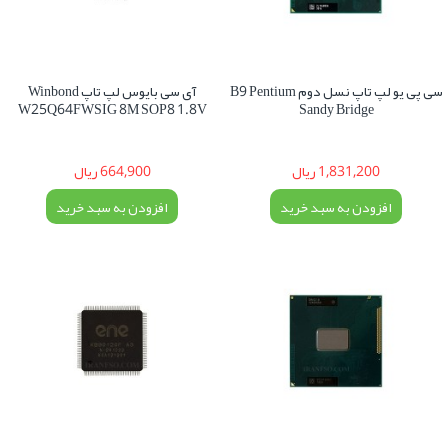
سی پی یو لپ تاپ نسل دوم B9 Pentium
آی سی بایوس لپ تاپ Winbond
W25Q64FWSIG 8M SOP8 1.8V
Sandy Bridge
1,831,200 ریال
664,900 ریال
افزودن به سبد خرید
افزودن به سبد خرید