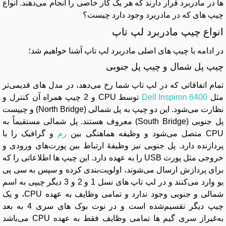
ها در مادربرد قرار دارند که هر یک کار خاصی را انجام می‌دهند. انواع
چیپ های که در مادربرد وجود دارد چیست؟
انواع چیپ مادربرد لپ تاپ
در ادامه با چیپ های اصلی مادربرد لپ تاپ آشنا خواهیم شد؛
چیپ پل شمال و چیپ پل جنوبی
تمام اتفاقاتی که در لپ تاپ شما رخ می‌دهد، در مدل های قدیمی‌تر
مثل
Dell Inspiron 6400
توسط CPU و 2 چیپ همراه آن کنترل و
نظارت می‌شود. این دو چیپ به پل شمالی (North Bridge) و چیپست
پل جنوبی (South Bridge) معروف هستند. پل شمالی مستقیماً به
CPU متصل می‌شود و وظیفه هماهنگی بین
رم
و گرافیک را با
پردازنده دارد. پل جنوبی نیز وظیفهٔ ارتباط بین پورت‌های ورودی و
خروجی مثل پورت USB را به عهده دارد. این چیپ ها اطلاعاتی را که
برای پردازش ارسال می‌شوند، اولویت‌بندی کرده و سپس به سی پی
یو وارد می‌کنند و در لپ تاپ های نسل 1 و 2 و 3 دیگر چیپی به اسم
شمالی و جنوبی وجود ندارد و تمامی وظایف به عهده CPU، و یک
چیپ دیگر تقسیم‌شده است و در نوت بوک های سری 4 به بعد
به‌غیراز سری گیم ها تمامی وظایف فقط به عهده CPU می‌باشد