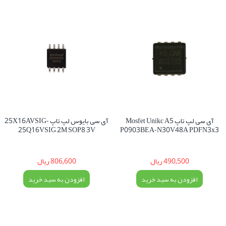
آی سی لپ تاپ Mosfet Unikc A5
آی سی بایوس لپ تاپ 25X16AVSIG-
25Q16VSIG 2M SOP8 3V
P0903BEA-N30V48A PDFN3x3
490,500 ریال
806,600 ریال
افزودن به سبد خرید
افزودن به سبد خرید