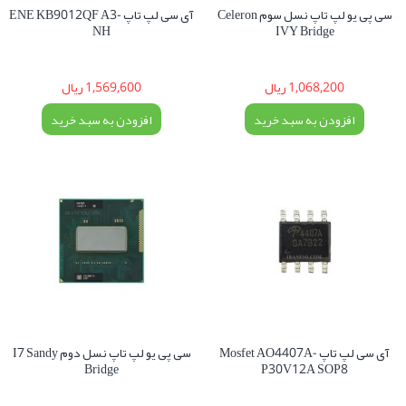
سی پی یو لپ تاپ نسل سوم Celeron
آی سی لپ تاپ ENE KB9012QF A3-
NH
IVY Bridge
1,068,200 ریال
1,569,600 ریال
افزودن به سبد خرید
افزودن به سبد خرید
آی سی لپ تاپ Mosfet AO4407A-
سی پی یو لپ تاپ نسل دوم I7 Sandy
Bridge
P30V12A SOP8