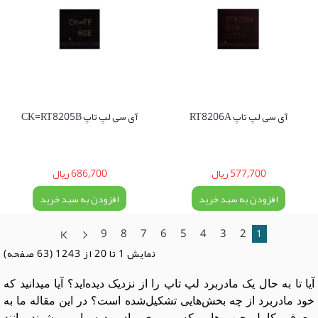
آی سی لپ تاپ RT8206A
آی سی لپ تاپ CK=RT8205B
577,700 ریال
686,700 ریال
افزودن به سبد خرید
افزودن به سبد خرید
9
8
7
6
5
4
3
2
1
نمايش 1 تا 20 از 1243 (63 صفحه)
آیا تا به حال یک مادربرد لپ تاپ را از نزدیک دیده‌اید؟ آیا میدانید که
خود مادربرد از چه بخش‌هایی تشکیل‌شده است؟ در این مقاله ما به
معرفی کامل چیپ هایی که بر روی مادربرد سوار می‌شوند مانند